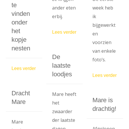
te
ander eten
week heb
vinden
erbij.
ik
onder
bijgewerkt
het
Lees verder
en
kopje
voorzien
nesten
van enkele
De
foto’s.
laatste
Lees verder
loodjes
Lees verder
Dracht
Mare heeft
Mare is
Mare
het
drachtig!
zwaarder
der laatste
Mare
dagen.
Afgelopen