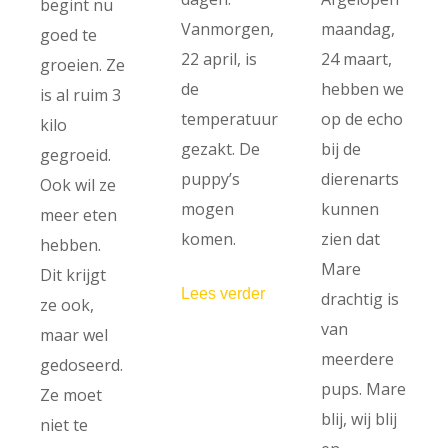
begint nu
Vanmorgen,
maandag,
goed te
22 april, is
24 maart,
groeien. Ze
de
hebben we
is al ruim 3
temperatuur
op de echo
kilo
gezakt. De
bij de
gegroeid.
puppy’s
dierenarts
Ook wil ze
mogen
kunnen
meer eten
komen.
zien dat
hebben.
Mare
Dit krijgt
Lees verder
drachtig is
ze ook,
van
maar wel
meerdere
gedoseerd.
pups. Mare
Ze moet
blij, wij blij
niet te