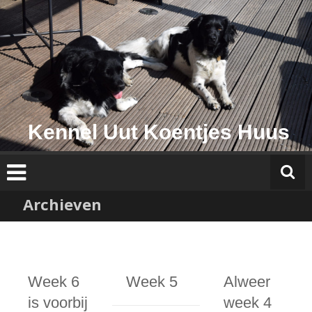
Ga
naar
de
inhoud
Kennel Uut Koentjes Huus
Archieven
Week 6
Week 5
Alweer
is voorbij
week 4