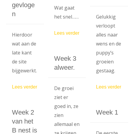
gevloge
Wat gaat
n
het snel……
Gelukkig
verloopt
Lees verder
Hierdoor
alles naar
wat aan de
wens en de
late kant
puppy’s
Week 3
de site
groeien
alweer.
bijgewerkt.
gestaag.
Lees verder
Lees verder
De groei
ziet er
goed in, ze
Week 2
Week 1
zien
van het
allemaal en
B nest is
ze krijgen
De eerste