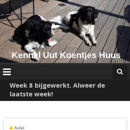
Ga
naar
de
inhoud
Kennel Uut Koentjes Huus
Week 8 bijgewerkt. Alweer de
laatste week!
Aukje